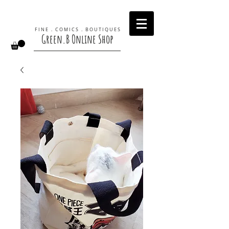
F I N E . C O M I C S . B O U T I Q U E S
Green.B Online Shop