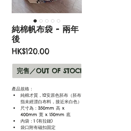
純棉帆布袋 - 兩年
後
價
HK$120.00
格
完售／OUT OF STOCK
產品規格：
純棉才質，12安原色胚布（胚布
指未經漂白布料，接近米白色）
尺寸為：350mm 高 x 
400mm 寛 x 150mm 底
內袋：1 (有拉鏈)
袋口附有磁扣固定