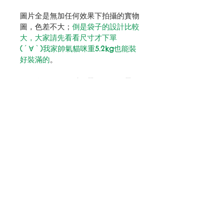
圖片全是無加任何效果下拍攝的實物
圖，色差不大；
倒是袋子的設計比較
大，大家請先看看尺寸才下單
(´∀`)我家帥氣貓咪重5.2kg也能裝
好裝滿的
。
還有全袋的縫線以綿帶包好，提帶位
置打叉加固，A4尺寸的本子外加手
提電腦一枚絕對能輕鬆駕馭-  -+
（老子就是這樣上班的）。
購買需知 / About
Shipping
單次購物滿 $100.00，則可享
有本港郵遞送貨往指定地址而
無需額外數費。Orders 
above $100 qualify for 
Free Standard Shipping 